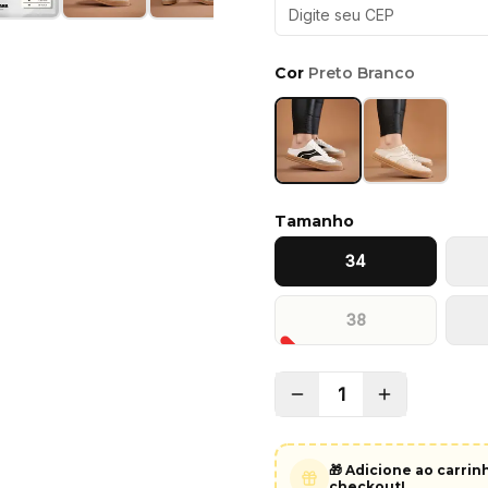
Cor
Preto Branco
Tamanho
34
38
1
🎁 Adicione ao carri
checkout!