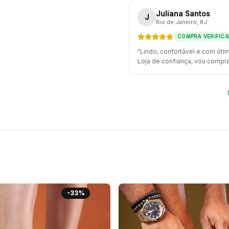
Juliana Santos
J
Rio de Janeiro
, RJ
COMPRA VERIFIC
"
Lindo, confortável e com óti
Loja de confiança, vou compra
-
33
%