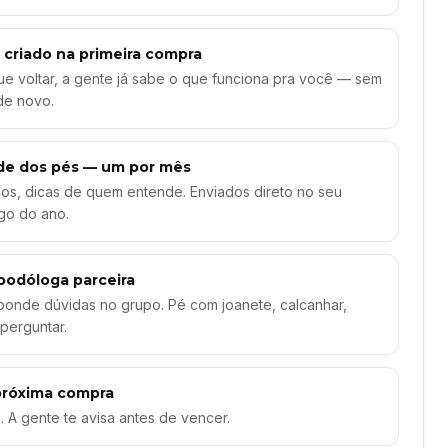
é criado na primeira compra
e voltar, a gente já sabe o que funciona pra você — sem
 de novo.
úde dos pés — um por mês
dos, dicas de quem entende. Enviados direto no seu
go do ano.
podóloga parceira
ponde dúvidas no grupo. Pé com joanete, calcanhar,
perguntar.
 próxima compra
. A gente te avisa antes de vencer.