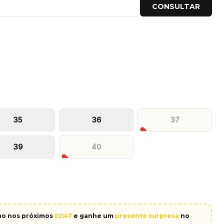
CONSULTAR
35
36
37
39
40
nho nos próximos
02
:
45
e ganhe um
presente surpresa
no