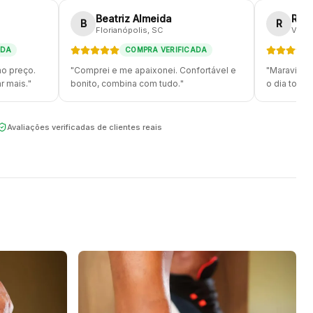
Beatriz Almeida
Ros
B
R
Florianópolis
, SC
Vitóri
ADA
COMPRA VERIFICADA
mo preço.
"
Comprei e me apaixonei. Confortável e
"
Maravilho
r mais.
"
bonito, combina com tudo.
"
o dia todo 
Avaliações verificadas de clientes reais