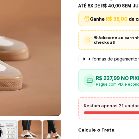
ATÉ 6X DE
R$ 40,00
SEM JU
R$ 36,00
Ganhe
de c
🎁 Adicione ao carri
checkout!
+ formas de pagamento
R$ 227,99
NO PIX
Pague com PIX e econ
Restam apenas 31 unida
Calcule o Frete