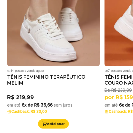
14
pessoas vendo agora
7
pessoas vendo 
TÊNIS FEMININO TERAPÊUTICO
TÊNIS FEM
MELIM
COURO NA
De
R$ 239,99
R$ 219,99
por
R$ 159
em até
6x de
R$ 36,66
sem juros
em até
6x de
Cashback:
R$ 33,00
Cashback:
R$
Adicionar