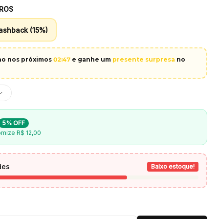
ROS
ashback (15%)
nho nos próximos
02
:
45
e ganhe um
presente surpresa
no
5% OFF
omize
R$ 12,00
des
Baixo estoque!