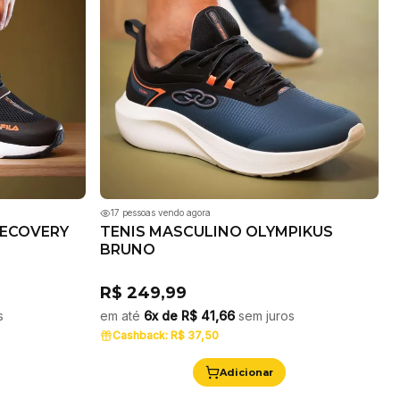
17
pessoas vendo agora
RECOVERY
TENIS MASCULINO OLYMPIKUS
BRUNO
R$ 249,99
s
em até
6x de
R$ 41,66
sem juros
Cashback:
R$ 37,50
Adicionar