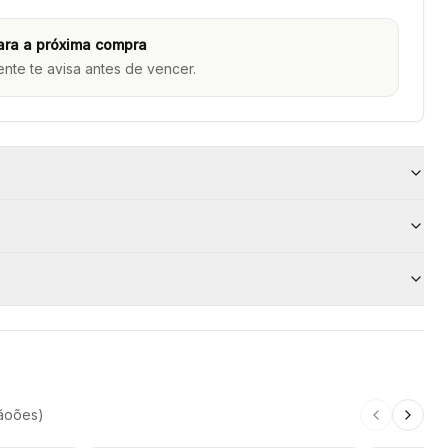
ara a próxima compra
ente te avisa antes de vencer.
ão
ões
)