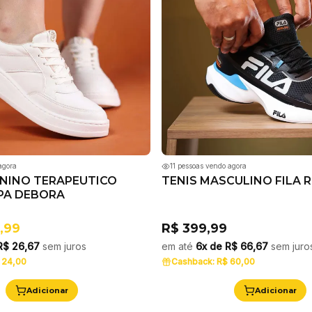
agora
11
pessoas vendo agora
ININO TERAPEUTICO
TENIS MASCULINO FILA 
PA DEBORA
,99
R$ 399,99
R$ 26,67
sem juros
em até
6x de
R$ 66,67
sem juro
 24,00
Cashback:
R$ 60,00
Adicionar
Adicionar