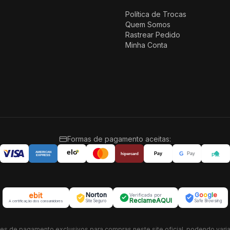
Política de Trocas
Quem Somos
Rastrear Pedido
Minha Conta
Formas de pagamento aceitas:
elo
G
AMERICAN
Pay
Pay
hipercard
Pix
EXPRESS
ebit
Norton
G
o
o
g
l
e
Verificada por
ReclameAQUI
Site Seguro
Safe Browsing
A certificação dos consumidores
es de pagamento exclusivos para compras neste site oficial, podendo vari