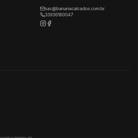
sac@bananacalcados.com.br
33936180047
ar com o tempo da