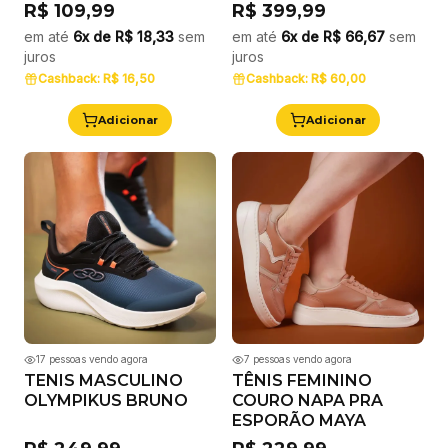
R$ 109,99
R$ 399,99
em até
6x de
R$ 18,33
sem
em até
6x de
R$ 66,67
sem
juros
juros
Cashback:
R$ 16,50
Cashback:
R$ 60,00
Adicionar
Adicionar
17
pessoas vendo agora
7
pessoas vendo agora
TENIS MASCULINO
TÊNIS FEMININO
OLYMPIKUS BRUNO
COURO NAPA PRA
ESPORÃO MAYA