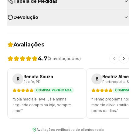
Tabela de Medidas
Devolução
Avaliações
4.7
(
3
avaliação
ões
)
Renata Souza
Beatriz Almeida
R
B
Recife
, PE
Florianópolis
, SC
COMPRA VERIFICADA
COMPRA VER
"
Sola macia e leve. Já é minha
"
Tenho problema nos pé
segunda compra na loja, sempre
modelo aliviou muito. E
amo!
"
todos os dias.
"
Avaliações verificadas de clientes reais