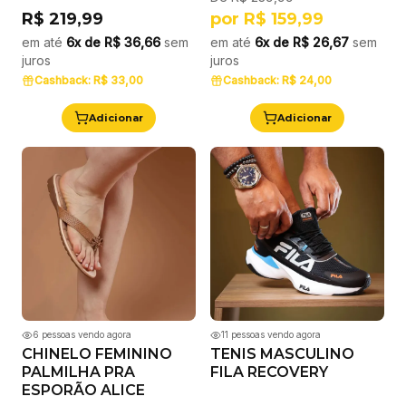
R$ 219,99
por
R$ 159,99
em até
6x de
R$ 36,66
sem
em até
6x de
R$ 26,67
sem
juros
juros
Cashback:
R$ 33,00
Cashback:
R$ 24,00
Adicionar
Adicionar
6
pessoas vendo agora
11
pessoas vendo agora
CHINELO FEMININO
TENIS MASCULINO
PALMILHA PRA
FILA RECOVERY
ESPORÃO ALICE