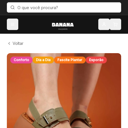
Voltar
Conforto
Dia a Dia
Fascite Plantar
Esporão