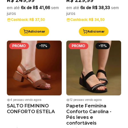
R$ 249,99
R$ 229,99
em até
6x de
R$ 41,66
sem
em até
6x de
R$ 38,33
sem
juros
juros
Cashback:
R$ 37,50
Cashback:
R$ 34,50
Adicionar
Adicionar
PROMO
-
11
%
PROMO
-
11
%
4
pessoas vendo agora
12
pessoas vendo agora
SALTO FEMININO
Papete Feminina
CONFORTO ESTELA
Conforto Carolina -
Pés leves e
confortáveis