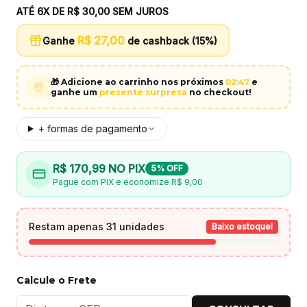
ATÉ 6X DE
R$ 30,00
SEM JUROS
R$ 27,00
Ganhe
de cashback (15%)
🎁 Adicione ao carrinho nos próximos
02
:
46
e
ganhe um
presente surpresa
no checkout!
+ formas de pagamento
R$ 170,99
NO PIX
5% OFF
Pague com PIX e economize
R$ 9,00
Restam apenas 31 unidades
Baixo estoque!
Calcule o Frete