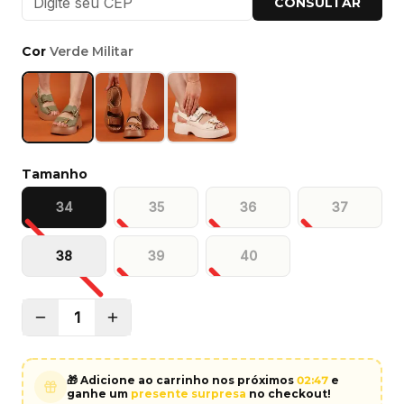
CONSULTAR
Cor
Verde Militar
Tamanho
34
35
36
37
38
39
40
1
🎁 Adicione ao carrinho nos próximos
02
:
46
e
ganhe um
presente surpresa
no checkout!