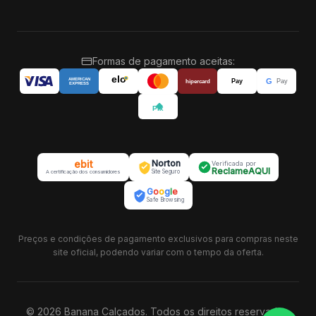
Formas de pagamento aceitas:
elo
G
AMERICAN
Pay
Pay
hipercard
EXPRESS
Pix
ebit
Norton
Verificada por
ReclameAQUI
Site Seguro
A certificação dos consumidores
G
o
o
g
l
e
Safe Browsing
Preços e condições de pagamento exclusivos para compras neste
site oficial, podendo variar com o tempo da oferta.
© 2026
Banana Calçados
. Todos os direitos reservados.